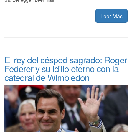
Leer Más
El rey del césped sagrado: Roger
Federer y su idilio eterno con la
catedral de Wimbledon