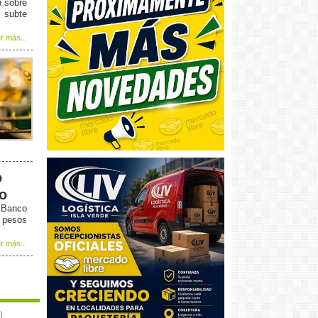
n sobre
 subte
r más...
o
to
l Banco
5 pesos
r más...