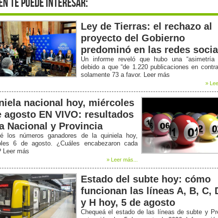
én te puede interesar:
Ley de Tierras: el rechazo al
proyecto del Gobierno
predominó en las redes socia
Un informe reveló que hubo una “asimetría b
debido a que “de 1.220 publicaciones en contr
solamente 73 a favor. Leer más
» Lee
niela nacional hoy, miércoles
e agosto EN VIVO: resultados
la Nacional y Provincia
é los números ganadores de la quiniela hoy,
oles 6 de agosto. ¿Cuáles encabezaron cada
? Leer más
» Leer más...
Estado del subte hoy: cómo
funcionan las líneas A, B, C, 
y H hoy, 5 de agosto
Chequeá el estado de las líneas de subte y P