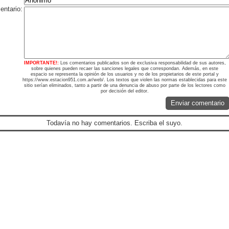
ntario:
IMPORTANTE!:
Los comentarios publicados son de exclusiva responsabilidad de sus autores,
sobre quienes pueden recaer las sanciones legales que correspondan. Además, en este
espacio se representa la opinión de los usuarios y no de los propietarios de este portal y
https://www.estacion951.com.ar/web/. Los textos que violen las normas establecidas para este
sitio serían eliminados, tanto a partir de una denuncia de abuso por parte de los lectores como
por decisión del editor.
Enviar comentario
Todavía no hay comentarios. Escriba el suyo.