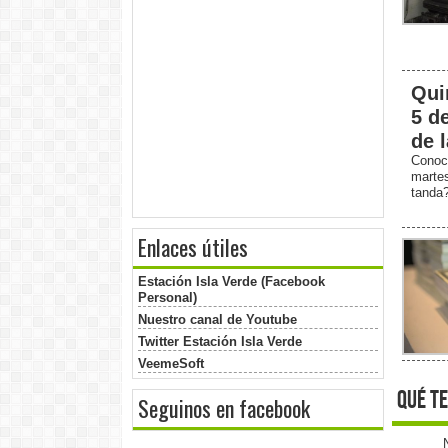
Qui
5 d
de 
Conoc
marte
tanda
Enlaces útiles
Estación Isla Verde (Facebook
Personal)
Nuestro canal de Youtube
Twitter Estación Isla Verde
VeemeSoft
qué te
Seguinos en facebook