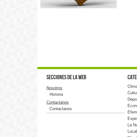
Secciones de la web
Cate
Clim
Nosotros
Cultu
Historia
Depo
Contactanos
Econ
Contactanos
Efem
Espe
La N
Loca