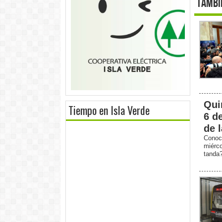
Tambi
Qui
Tiempo en Isla Verde
6 d
de 
Conoc
miérc
tanda