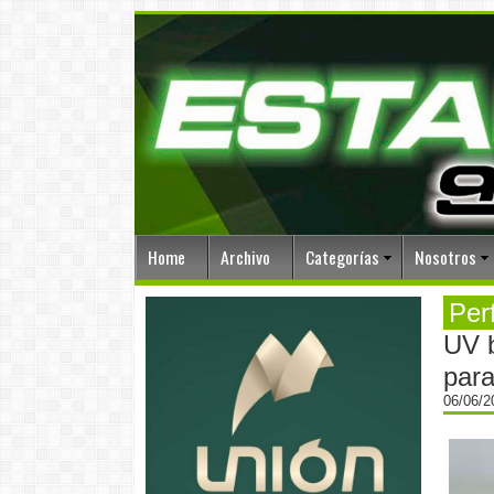
Home
Archivo
Categorías
Nosotros
Per
UV b
para
06/06/