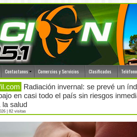
Contactanos
Comercios y Servicios
Clasificados
Teléfon
fil.com
Radiación invernal: se prevé un índ
ajo en casi todo el país sin riesgos inmed
 la salud
2026
| 82 visitas