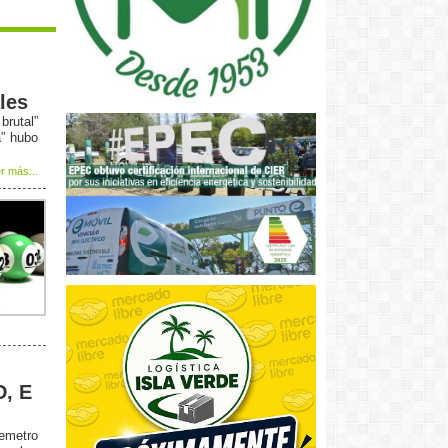
les
rutal”
a” hubo
r más...
D, E
remetro