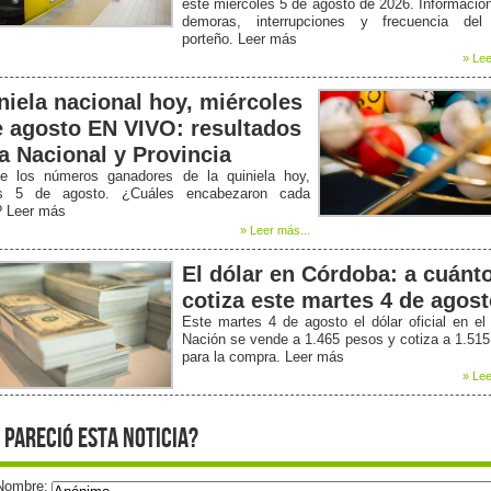
este miércoles 5 de agosto de 2026. Informació
demoras, interrupciones y frecuencia del
porteño. Leer más
» Lee
niela nacional hoy, miércoles
e agosto EN VIVO: resultados
la Nacional y Provincia
e los números ganadores de la quiniela hoy,
s 5 de agosto. ¿Cuáles encabezaron cada
? Leer más
» Leer más...
El dólar en Córdoba: a cuánt
cotiza este martes 4 de agos
Este martes 4 de agosto el dólar oficial en e
Nación se vende a 1.465 pesos y cotiza a 1.51
para la compra. Leer más
» Lee
 pareció esta noticia?
Nombre: