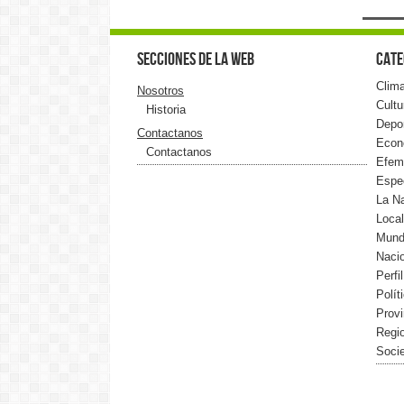
Secciones de la web
Cate
Clim
Nosotros
Cultu
Historia
Depo
Contactanos
Econ
Contactanos
Efem
Espe
La N
Loca
Mun
Naci
Perfi
Polít
Provi
Regi
Soci