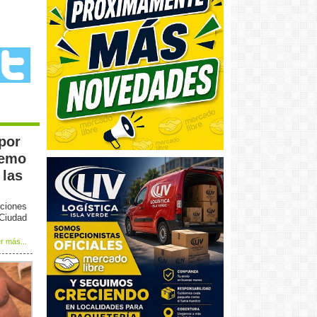
 por
remo
 las
ciones
 Ciudad
r más...