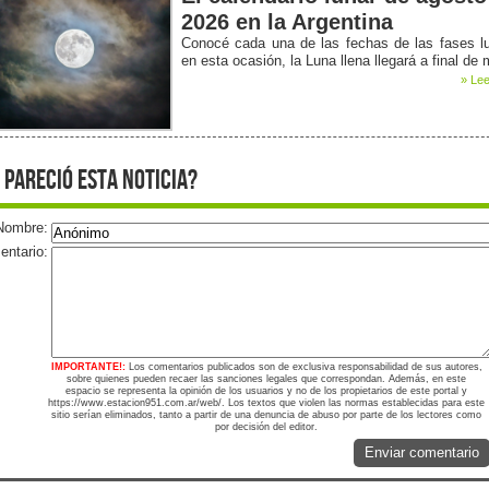
2026 en la Argentina
Conocé cada una de las fechas de las fases l
en esta ocasión, la Luna llena llegará a final de
» Lee
 pareció esta noticia?
Nombre:
ntario:
IMPORTANTE!:
Los comentarios publicados son de exclusiva responsabilidad de sus autores,
sobre quienes pueden recaer las sanciones legales que correspondan. Además, en este
espacio se representa la opinión de los usuarios y no de los propietarios de este portal y
https://www.estacion951.com.ar/web/. Los textos que violen las normas establecidas para este
sitio serían eliminados, tanto a partir de una denuncia de abuso por parte de los lectores como
por decisión del editor.
Enviar comentario