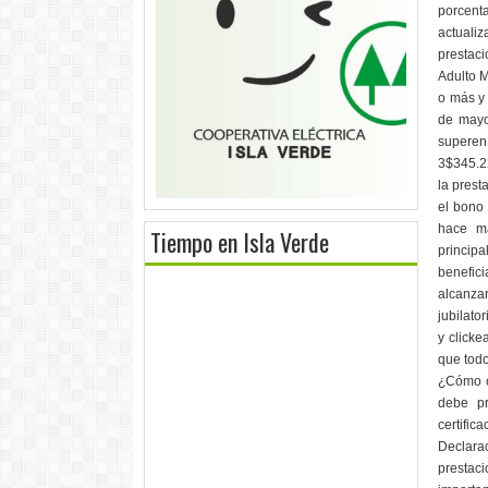
porcent
actuali
prestaci
Adulto M
o más y
de mayo
superen
3$345.22
la prest
el bono 
hace má
Tiempo en Isla Verde
princip
benefic
alcanzar
jubilat
y clicke
que todo
¿Cómo c
debe pr
certifi
Declarac
prestaci