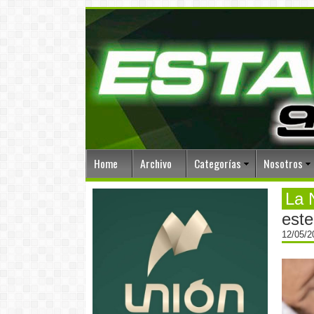
Home
Archivo
Categorías
Nosotros
La 
est
12/05/