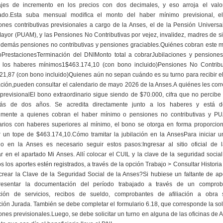
ajes de incremento en los precios con dos decimales, y eso arroja el valo
zado.Esta suba mensual modifica el monto del haber mínimo previsional, e
ones contributivas previsionales a cargo de la Anses, el de la Pensión Universa
ayor (PUAM), y las Pensiones No Contributivas por vejez, invalidez, madres de si
 demás pensiones no contributivas y pensiones graciables.Quiénes cobran este m
PrestacionesTerminación del DNIMonto total a cobrarJubilaciones y pensione
 los haberes mínimos1$463.174,10 (con bono incluido)Pensiones No Contribu
1,87 (con bono incluido)Quienes aún no sepan cuándo es su turno para recibir 
ación,pueden consultar el calendario de mayo 2026 de la Anses.A quiénes les co
previsionalEl bono extraordinario sigue siendo de $70.000, cifra que no percib
s de dos años. Se acredita directamente junto a los haberes y está d
almente a quienes cobran el haber mínimo o pensiones no contributivas y P
iarios con haberes superiores al mínimo, el bono se otorga en forma proporcion
 un tope de $463.174,10.Cómo tramitar la jubilación en la AnsesPara iniciar u
orio en la Anses es necesario seguir estos pasos:Ingresar al sitio oficial de 
ar en el apartado Mi Anses. Allí colocar el CUIL y la clave de la seguridad social.
s los aportes estén registrados, a través de la opción Trabajo > Consultar Historia
rear la Clave de la Seguridad Social de la Anses?Si hubiese un faltante de apo
esentar la documentación del período trabajado a través de un compro
cación de servicios, recibos de sueldo, comprobantes de afiliación a obra 
ión Jurada. También se debe completar el formulario 6.18, que corresponde la sol
ones previsionales.Luego, se debe solicitar un turno en alguna de las oficinas de 