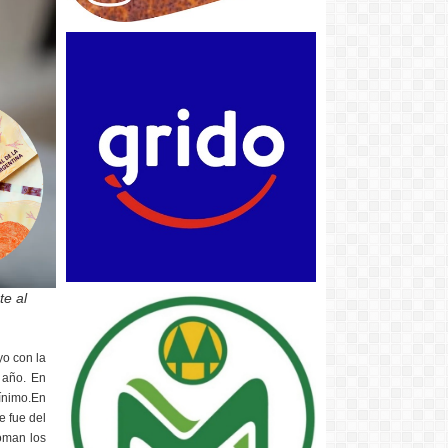
te al
yo con la
 año. En
mínimo.En
e fue del
oman los