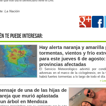
te que ese día el beneficiario lleve el DNI.
te: La Nación
én te puede interesar:
Hay alerta naranja y amarilla
tormentas, vientos y frío ext
para este jueves 6 de agosto:
provincias afectadas
El Servicio Meteorológico advirtió por condi
adversas en el marco de la ciclogénesis; en la
habrá fuertes tormentas a lo largo de todo el día
» Lee
mensaje de una de las hijas de
pareja que murió aplastada
 un árbol en Mendoza