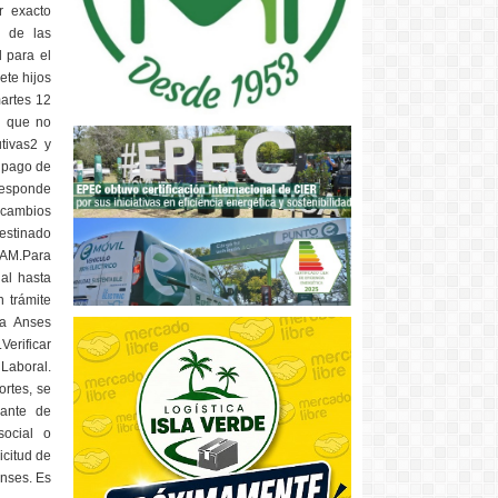
r exacto
l de las
l para el
ete hijos
artes 12
s que no
tivas2 y
elpago de
rresponde
e cambios
estinado
UAM.Para
al hasta
n trámite
la Anses
Verificar
 Laboral.
rtes, se
bante de
social o
icitud de
Anses. Es