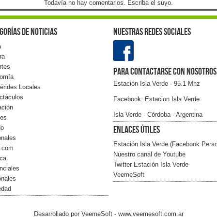
Todavía no hay comentarios. Escriba el suyo.
gorías de noticias
Nuestras redes sociales
a
ra
rtes
Para contactarse con nosotros
omía
Estación Isla Verde - 95.1 Mhz
érides Locales
ctáculos
Facebook: Estacion Isla Verde
ación
Isla Verde - Córdoba - Argentina
les
do
Enlaces útiles
onales
Estación Isla Verde (Facebook Perso
l.com
Nuestro canal de Youtube
ica
Twitter Estación Isla Verde
nciales
VeemeSoft
onales
edad
Desarrollado por
VeemeSoft
- www.veemesoft.com.ar