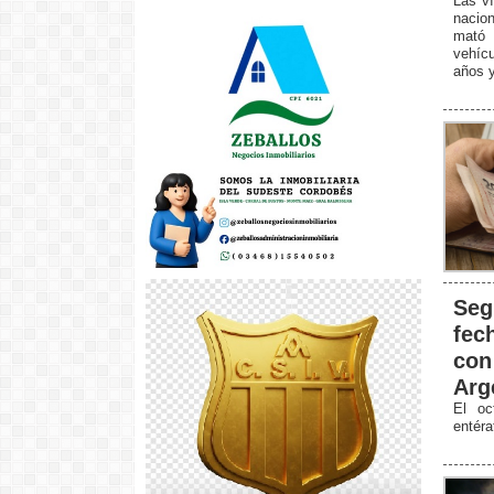
Las ví
nacio
mató 
vehícu
años y
Seg
fec
con
Arg
El oc
entér