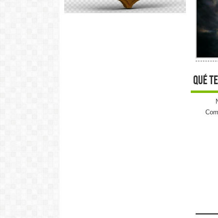
qué te
Come