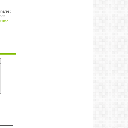
unares;
 mes
r más...