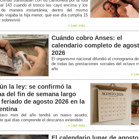
ctimas transitaban con su camioneta por la ruta
nal 143 cuando el tronco les cayó encima y los
de manera instantánea; dentro del mismo
lo viajaba la hija menor, que ese día cumplía 15
 sobrevivió
» Leer más...
Cuándo cobro Anses: el
calendario completo de agos
2026
El organismo nacional difundió el cronograma d
de todas las prestaciones sociales del octavo 
año
» Lee
ún la ley: se confirmó la
ha del fin de semana largo
 feriado de agosto 2026 en la
entina
tavo mes del año tendrá un nuevo asueto;
ate qué días comprende el descanso extendido
» Leer más...
El calendario lunar de agosto