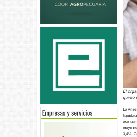
El org
quinto 
La Anses
Empresas y servicios
liquida
ese cont
mayo est
3,4%. C