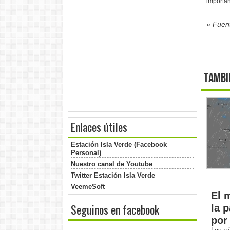
importan
» Fuen
Tambi
Enlaces útiles
Estación Isla Verde (Facebook
Personal)
Nuestro canal de Youtube
Twitter Estación Isla Verde
VeemeSoft
El 
Seguinos en facebook
la 
por