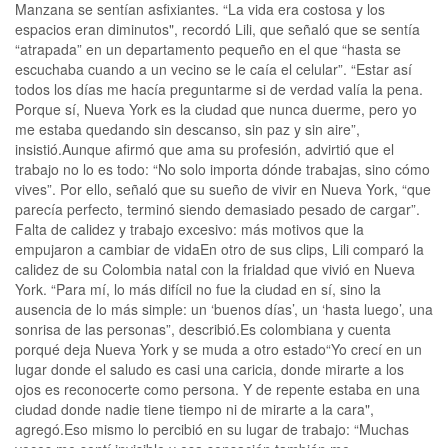
Manzana se sentían asfixiantes. “La vida era costosa y los
espacios eran diminutos", recordó Lili, que señaló que se sentía
“atrapada” en un departamento pequeño en el que “hasta se
escuchaba cuando a un vecino se le caía el celular”. “Estar así
todos los días me hacía preguntarme si de verdad valía la pena.
Porque sí, Nueva York es la ciudad que nunca duerme, pero yo
me estaba quedando sin descanso, sin paz y sin aire”,
insistió.Aunque afirmó que ama su profesión, advirtió que el
trabajo no lo es todo: “No solo importa dónde trabajas, sino cómo
vives”. Por ello, señaló que su sueño de vivir en Nueva York, “que
parecía perfecto, terminó siendo demasiado pesado de cargar”.
Falta de calidez y trabajo excesivo: más motivos que la
empujaron a cambiar de vidaEn otro de sus clips, Lili comparó la
calidez de su Colombia natal con la frialdad que vivió en Nueva
York. “Para mí, lo más difícil no fue la ciudad en sí, sino la
ausencia de lo más simple: un ‘buenos días’, un ‘hasta luego’, una
sonrisa de las personas”, describió.Es colombiana y cuenta
porqué deja Nueva York y se muda a otro estado“Yo crecí en un
lugar donde el saludo es casi una caricia, donde mirarte a los
ojos es reconocerte como persona. Y de repente estaba en una
ciudad donde nadie tiene tiempo ni de mirarte a la cara",
agregó.Eso mismo lo percibió en su lugar de trabajo: “Muchas