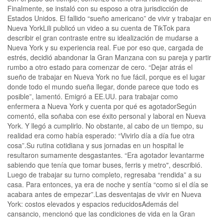
Finalmente, se instaló con su esposo a otra jurisdicción de
Estados Unidos. El fallido “sueño americano” de vivir y trabajar en
Nueva YorkLili publicó un video a su cuenta de TikTok para
describir el gran contraste entre su idealización de mudarse a
Nueva York y su experiencia real. Fue por eso que, cargada de
estrés, decidió abandonar la Gran Manzana con su pareja y partir
rumbo a otro estado para comenzar de cero. “Dejar atrás el
sueño de trabajar en Nueva York no fue fácil, porque es el lugar
donde todo el mundo sueña llegar, donde parece que todo es
posible”, lamentó. Emigró a EE.UU. para trabajar como
enfermera a Nueva York y cuenta por qué es agotadorSegún
comentó, ella soñaba con ese éxito personal y laboral en Nueva
York. Y llegó a cumplirlo. No obstante, al cabo de un tiempo, su
realidad era como había esperado: “Vivirlo día a día fue otra
cosa”.Su rutina cotidiana y sus jornadas en un hospital le
resultaron sumamente desgastantes. “Era agotador levantarme
sabiendo que tenía que tomar buses, ferris y metro", describió.
Luego de trabajar su turno completo, regresaba “rendida” a su
casa. Para entonces, ya era de noche y sentía “como si el día se
acabara antes de empezar”.Las desventajas de vivir en Nueva
York: costos elevados y espacios reducidosAdemás del
cansancio, mencionó que las condiciones de vida en la Gran