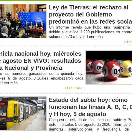
Ley de Tierras: el rechazo al
proyecto del Gobierno
predominó en las redes socia
Un informe reveló que hubo una “asimetría b
debido a que “de 1.220 publicaciones en contr
solamente 73 a favor. Leer más
» Lee
niela nacional hoy, miércoles
e agosto EN VIVO: resultados
la Nacional y Provincia
é los números ganadores de la quiniela hoy,
oles 6 de agosto. ¿Cuáles encabezaron cada
? Leer más
» Leer más...
Estado del subte hoy: cómo
funcionan las líneas A, B, C, 
y H hoy, 5 de agosto
Chequeá el estado de las líneas de subte y P
este miércoles 5 de agosto de 2026. Informació
demoras, interrupciones y frecuencia del