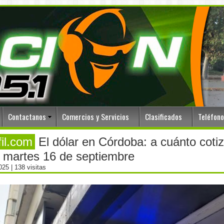
Contactanos
Comercios y Servicios
Clasificados
Teléfon
fil.com
El dólar en Córdoba: a cuánto coti
 martes 16 de septiembre
2025
| 138 visitas