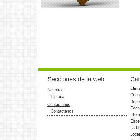
Secciones de la web
Cat
Clim
Nosotros
Cultu
Historia
Depo
Contactanos
Econ
Contactanos
Efem
Espe
La N
Loca