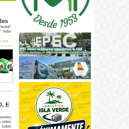
les
rutal”
a” hubo
r más...
D, E
remetro
n sobre
 subte