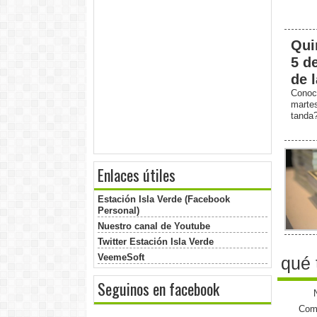
Qui
5 d
de 
Conoc
marte
tanda
Enlaces útiles
Estación Isla Verde (Facebook
Personal)
Nuestro canal de Youtube
Twitter Estación Isla Verde
VeemeSoft
qué 
Seguinos en facebook
Come