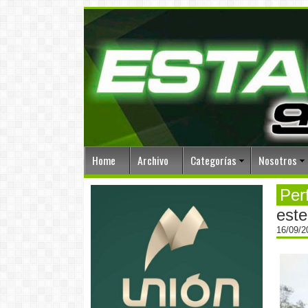
Home
Archivo
Categorías
Nosotros
Per
este
16/09/