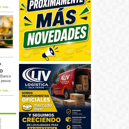
r más...
o
to
l Banco
5 pesos
r más...