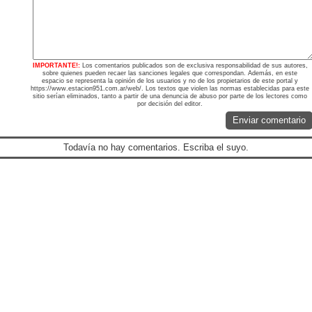
IMPORTANTE!:
Los comentarios publicados son de exclusiva responsabilidad de sus autores,
sobre quienes pueden recaer las sanciones legales que correspondan. Además, en este
espacio se representa la opinión de los usuarios y no de los propietarios de este portal y
https://www.estacion951.com.ar/web/. Los textos que violen las normas establecidas para este
sitio serían eliminados, tanto a partir de una denuncia de abuso por parte de los lectores como
por decisión del editor.
Enviar comentario
Todavía no hay comentarios. Escriba el suyo.