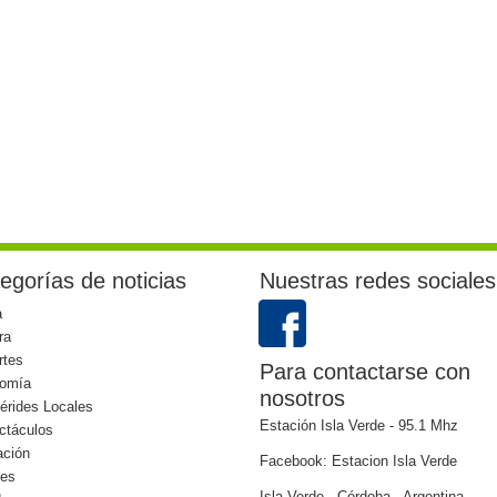
egorías de noticias
Nuestras redes sociales
a
ra
rtes
Para contactarse con
omía
nosotros
érides Locales
Estación Isla Verde - 95.1 Mhz
ctáculos
ación
Facebook: Estacion Isla Verde
les
Isla Verde - Córdoba - Argentina