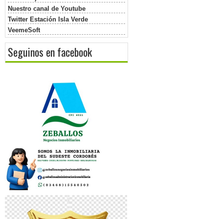
Nuestro canal de Youtube
Twitter Estación Isla Verde
VeemeSoft
Seguinos en facebook